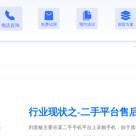
进出很多二手机，某天张老板突然有好几台手机找
转没有任何记录，加上过去时间也比较久，张老板
免费试用
预约演示
获取方案
电话咨询
器的去向。
行业现状之-二手平台售
刘老板主要在某二手手机平台上采购手机，由于质